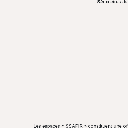
S
éminaires d
Les espaces « SSAFIR » constituent une off