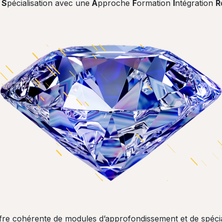
e
S
pécialisation avec une
A
pproche
F
ormation
I
ntégration
R
re cohérente de modules d’approfondissement et de spécial