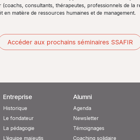
(coachs, consultants, thérapeutes, professionnels de la r
érêt en matière de ressources humaines et de management.
Accéder aux prochains séminaires SSAFIR
Entreprise
Alumni
Historique
Agenda
Le fondateur
Newsletter
La pédagogie
Témoignages
L’équipe maïeutis
Coaching solidaire