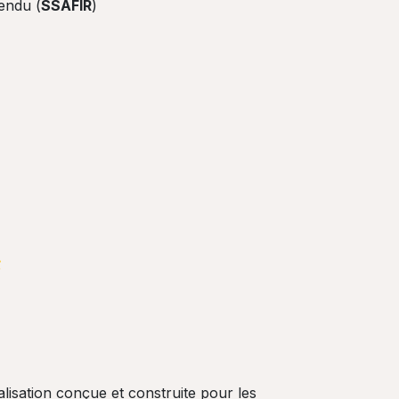
endu (
SSAFIR
)
isation conçue et construite pour les