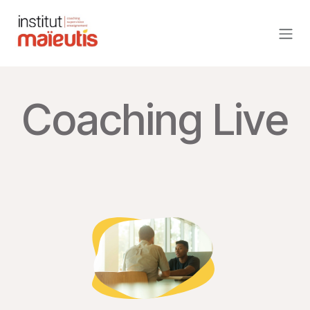
Se rendre au contenu
Coaching Live