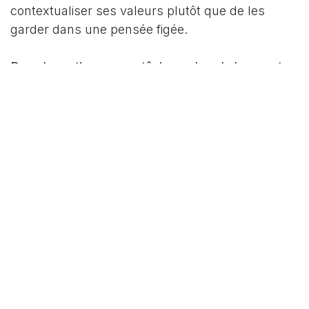
contextualiser ses valeurs plutôt que de les
garder dans une pensée figée.
Dans la pratique, nous tâchons dans le bouquet
groupal de :
- résumer en trois à sept tendances les propos
partagés et donc de construire une phrase avec
trois à sept mots pivots (cerveau gauche,
présentation digitale) ;
- et, simultanément, de les présenter avec l’appui
d’un dessin (cerveau droit, présentation
analogique).
L’inclusion sera donc présentée comme une
photo d’album (dessin) avec un commentaire en