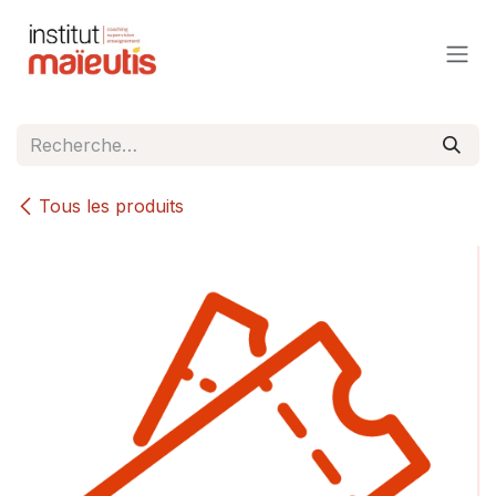
Se rendre au contenu
Tous les produits