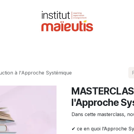
ormer
Être accompagné
Événements
Newsl
tion à l'Approche Systémique
MASTERCLASS 
l'Approche S
Dans cette masterclass, nou
✔ ce en quoi l’Approche Sy