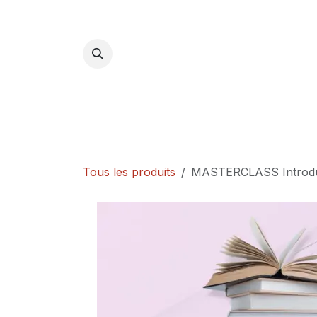
Se rendre au contenu
Se f
Tous les produits
MASTERCLASS Introduc