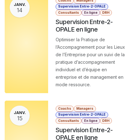
Coachs
Managers
JANV.
Supervision Entre-2-OPALE
14
Consultants
En ligne
DRH
Supervision Entre-2-
OPALE en ligne
Optimiser la Pratique de
l’Accompagnement pour les Lieux
de l’Entreprise pour un suivi de la
pratique d’accompagnement
individuel et d’équipe en
entreprise et de management en
mode ressource.
Coachs
Managers
JANV.
Supervision Entre-2-OPALE
15
Consultants
En ligne
DRH
Supervision Entre-2-
OPALE en ligne