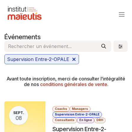
Se rendre au contenu
Événements
Supervision Entre-2-OPALE
Avant toute inscription, merci de consulter l'intégralité
de nos
conditions générales de vente
.
Coachs
Managers
SEPT.
Supervision Entre-2-OPALE
08
Consultants
En ligne
DRH
Supervision Entre-2-