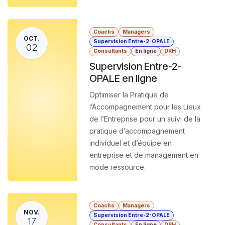
Coachs
Managers
OCT.
Supervision Entre-2-OPALE
02
Consultants
En ligne
DRH
Supervision Entre-2-
OPALE en ligne
Optimiser la Pratique de
l’Accompagnement pour les Lieux
de l’Entreprise pour un suivi de la
pratique d’accompagnement
individuel et d’équipe en
entreprise et de management en
mode ressource.
Coachs
Managers
NOV.
Supervision Entre-2-OPALE
17
Consultants
En ligne
DRH