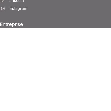
Linkedin
Instagram
Entreprise
Historique
Le fondateur
La pédagogie
L’équipe maïeutis
Accessibilité
Accueil PSH
Lieux de formation
Livret d'accueil