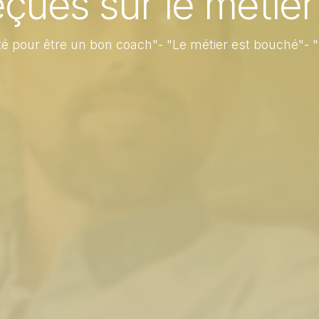
eçues sur le métie
enté pour être un bon coach"- "Le métier est bouché"- 