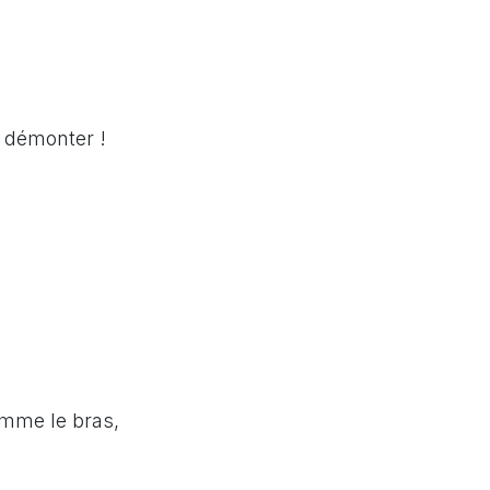
e démonter !
omme le bras,