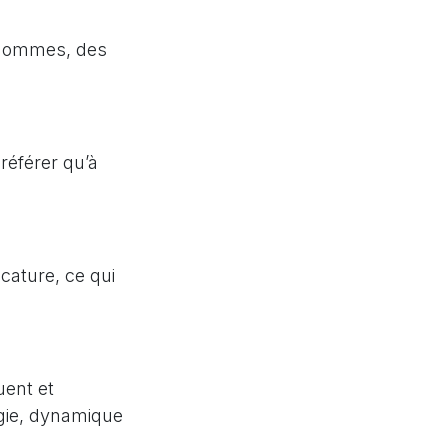
s Hommes, des
référer qu’à
icature, ce qui
uent et
logie, dynamique