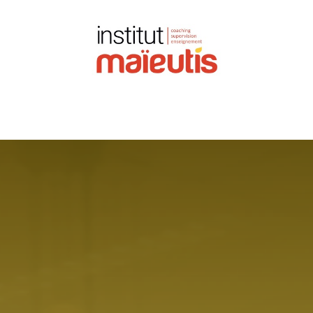
ormer
Être accompagné
Événements
Newsl